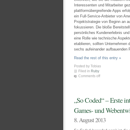
Interessenten und Mitarbeiter ge
plattformübergreifende Apps erfo
ein Full-Service-Anbieter von An
Projektstrategie von Beginn an a
fokussieren. Die bloße Bereitstel
persönliches Kundenerlebnis und d
eine Rolle wie technische Aspek
etablieren, sollten Unternehmen d
sechs aufeinander aufbauenden 
Read the rest of this entry »
Posted by Tobias
Filed in
Ruby
Comments off
„So Coded“ – Erste int
Games- und Webentwi
8. August 2013