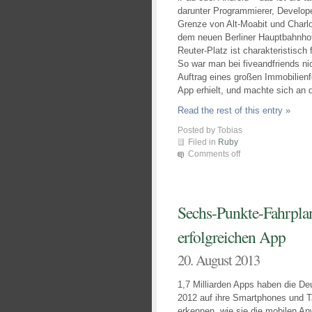
darunter Programmierer, Develope
Grenze von Alt-Moabit und Charlo
dem neuen Berliner Hauptbahnhof
Reuter-Platz ist charakteristisch 
So war man bei fiveandfriends ni
Auftrag eines großen Immobilienf
App erhielt, und machte sich an d
Read the rest of this entry »
Posted by Tobias
Filed in
Ruby
Comments off
Sechs-Punkte-Fahrpla
erfolgreichen App
20. August 2013
1,7 Milliarden Apps haben die D
2012 auf ihre Smartphones und 
erkennen, wie sie die mobilen 