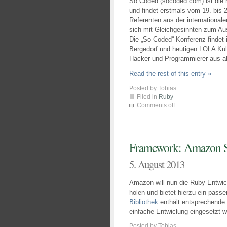
So Coded (socoded.com) ist die 
und findet erstmals vom 19. bis
Referenten aus der internationa
sich mit Gleichgesinnten zum A
Die „So Coded“-Konferenz findet
Bergedorf und heutigen LOLA Kult
Hacker und Programmierer aus al
Read the rest of this entry »
Posted by Tobias
Filed in
Ruby
Comments off
Framework: Amazon S
5. August 2013
Amazon will nun die Ruby-Entwic
holen und bietet hierzu ein pas
Bibliothek
enthält entsprechende 
einfache Entwiclung eingesetzt 
Posted by Tobias