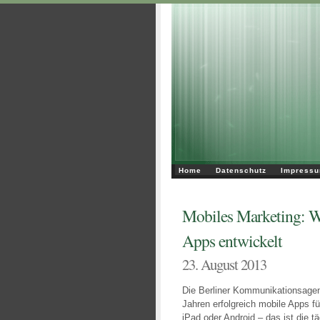
Home
Datenschutz
Impress
Mobiles Marketing: Wi
Apps entwickelt
23. August 2013
Die Berliner Kommunikationsagent
Jahren erfolgreich mobile Apps f
iPad oder Android – das ist die t