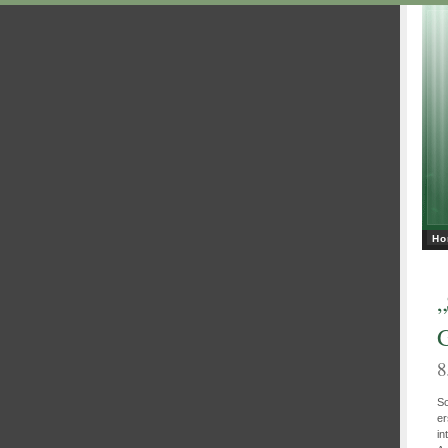
Ho
„
G
8
So
er
in