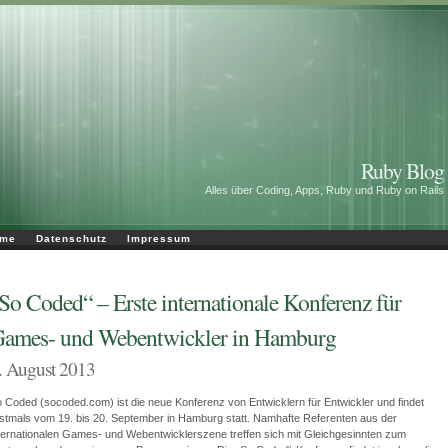
Ruby Blog
Alles über Coding, Apps, Ruby und Ruby on Rails
me
Datenschutz
Impressum
So Coded“ – Erste internationale Konferenz für
ames- und Webentwickler in Hamburg
. August 2013
 Coded (socoded.com) ist die neue Konferenz von Entwicklern für Entwickler und findet
stmals vom 19. bis 20. September in Hamburg statt. Namhafte Referenten aus der
ternationalen Games- und Webentwicklerszene treffen sich mit Gleichgesinnten zum