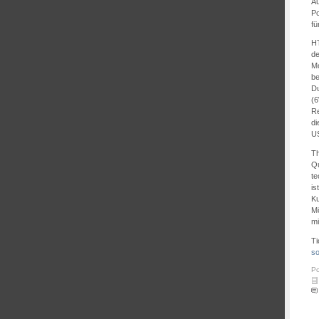
Au
Po
fü
HT
de
Mo
be
Du
(6
Re
di
US
Th
Qu
te
is
Ku
Mö
mi
Ti
s
Po