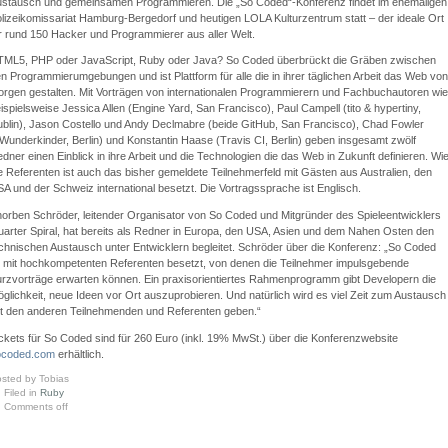
stausch und gemeinsamen Programmieren. Die „So Coded“-Konferenz findet im ehemaligen
lizeikomissariat Hamburg-Bergedorf und heutigen LOLA Kulturzentrum statt – der ideale Ort
r rund 150 Hacker und Programmierer aus aller Welt.
ML5, PHP oder JavaScript, Ruby oder Java? So Coded überbrückt die Gräben zwischen
n Programmierumgebungen und ist Plattform für alle die in ihrer täglichen Arbeit das Web von
rgen gestalten. Mit Vorträgen von internationalen Programmierern und Fachbuchautoren wie
ispielsweise Jessica Allen (Engine Yard, San Francisco), Paul Campell (tito & hypertiny,
blin), Jason Costello und Andy Declmabre (beide GitHub, San Francisco), Chad Fowler
Wunderkinder, Berlin) und Konstantin Haase (Travis CI, Berlin) geben insgesamt zwölf
dner einen Einblick in ihre Arbeit und die Technologien die das Web in Zukunft definieren. Wi
e Referenten ist auch das bisher gemeldete Teilnehmerfeld mit Gästen aus Australien, den
A und der Schweiz international besetzt. Die Vortragssprache ist Englisch.
orben Schröder, leitender Organisator von So Coded und Mitgründer des Spieleentwicklers
arter Spiral, hat bereits als Redner in Europa, den USA, Asien und dem Nahen Osten den
chnischen Austausch unter Entwicklern begleitet. Schröder über die Konferenz: „So Coded
t mit hochkompetenten Referenten besetzt, von denen die Teilnehmer impulsgebende
rzvorträge erwarten können. Ein praxisorientiertes Rahmenprogramm gibt Developern die
glichkeit, neue Ideen vor Ort auszuprobieren. Und natürlich wird es viel Zeit zum Austausch
t den anderen Teilnehmenden und Referenten geben.“
ckets für So Coded sind für 260 Euro (inkl. 19% MwSt.) über die Konferenzwebsite
ocoded.com
erhältlich.
sted by Tobias
Filed in
Ruby
Comments off