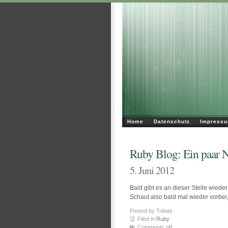
Home
Datenschutz
Impress
Ruby Blog: Ein paar 
5. Juni 2012
Bald gibt es an dieser Stelle wied
Schaut also bald mal wieder vorbei,
Posted by Tobias
Filed in
Ruby
Comments off