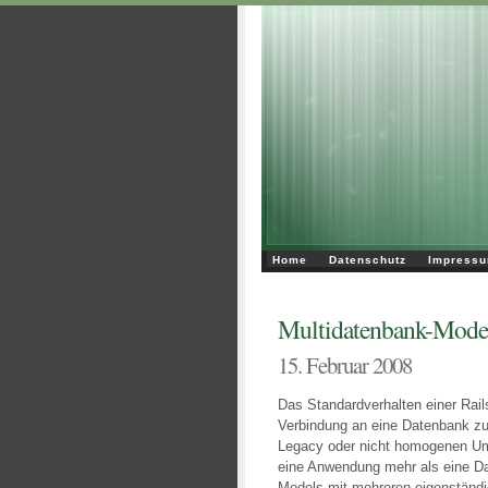
Home
Datenschutz
Impress
Multidatenbank-Mode
15. Februar 2008
Das Standardverhalten einer Rails
Verbindung an eine Datenbank zu 
Legacy oder nicht homogenen U
eine Anwendung mehr als eine Da
Models mit mehreren eigenständi