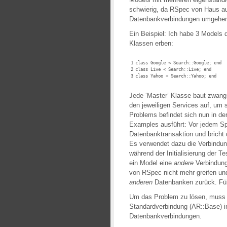
schwierig, da RSpec von Haus au
Datenbankverbindungen umgehen
Ein Beispiel: Ich habe 3 Models d
Klassen erben:
1
class Google < Search::Google; end
2
class Live < Search::Live; end
3
class Yahoo < Search::Yahoo; end
Jede ‘Master’ Klasse baut zwang
den jeweiligen Services auf, um 
Problems befindet sich nun in de
Examples ausführt: Vor jedem Spe
Datenbanktransaktion und bricht 
Es verwendet dazu die Verbindun
während der Initialisierung der 
ein Model eine
andere
Verbindung 
von RSpec nicht mehr greifen und
anderen
Datenbanken zurück. Füh
Um das Problem zu lösen, muss 
Standardverbindung (AR::Base) in
Datenbankverbindungen.