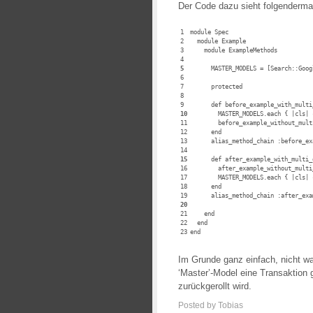
Der Code dazu sieht folgenderm
1
module Spec
2
  module Example
3
    module ExampleMethods
4
5
      MASTER_MODELS = [Search::Goog
6
7
      protected
8
9
      def before_example_with_multi
10
        MASTER_MODELS.each { |cls| 
11
        before_example_without_mult
12
      end
13
      alias_method_chain :before_ex
14
15
      def after_example_with_multi_
16
        after_example_without_multi
17
        MASTER_MODELS.each { |cls| 
18
      end
19
      alias_method_chain :after_exa
20
21
    end
22
  end
23
end
Im Grunde ganz einfach, nicht wa
‘Master’-Model eine Transaktion 
zurückgerollt wird.
Posted by Tobias