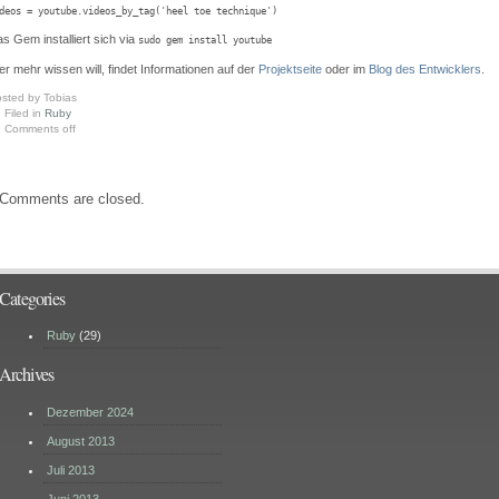
deos = youtube.videos_by_tag('heel toe technique')
s Gem installiert sich via
sudo gem install youtube
r mehr wissen will, findet Informationen auf der
Projektseite
oder im
Blog des Entwicklers
.
sted by Tobias
Filed in
Ruby
Comments off
Comments are closed.
Categories
Ruby
(29)
Archives
Dezember 2024
August 2013
Juli 2013
Juni 2013