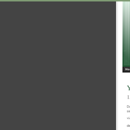
Ho
Y
1
D
si
vi
di