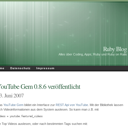
Ruby Blog
Alles über Coding, Apps, Ruby und Ruby on Rails
me
Datenschutz
Impressum
ouTube Gem 0.8.6 veröffentlicht
3. Juni 2007
as
YouTube Gem
bildet ein Interface zur
REST Api von YouTube
. Mit der Bibliothek lassen
ch Videoinformationen aus dem System auslesen. So kann man z.B. mit
deos = youtube.featured_videos
e Top Videos auslesen, oder nach bestimmten Tags suchen mit: