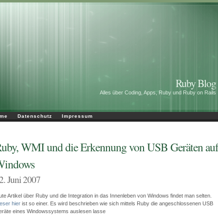
Ruby Blog
Alles über Coding, Apps, Ruby und Ruby on Rails
me
Datenschutz
Impressum
uby, WMI und die Erkennung von USB Geräten au
Windows
2. Juni 2007
te Artikel über Ruby und die Integration in das Innenleben von Windows findet man selten.
eser hier
ist so einer. Es wird beschrieben wie sich mittels Ruby die angeschlossenen USB
räte eines Windowssystems auslesen lasse