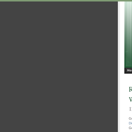
Ho
R
1
Gu
Di
Ge